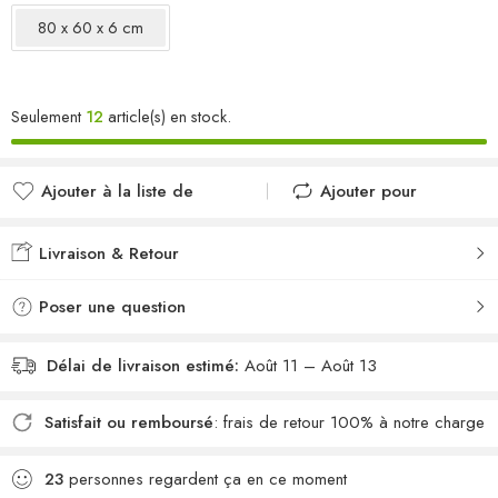
80 x 60 x 6 cm
Seulement
12
article(s) en stock.
Ajouter à la liste de
Ajouter pour
souhaits
comparer
Ajouté à la liste de
Ajouté au
Livraison & Retour
souhaits
comparateur
Poser une question
Délai de livraison estimé:
Août 11 – Août 13
Satisfait ou remboursé
: frais de retour 100% à notre charge
23
personnes regardent ça en ce moment