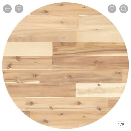
1
/
9