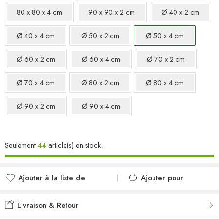
80 x 80 x 4 cm
90 x 90 x 2 cm
Ø 40 x 2 cm
Ø 40 x 4 cm
Ø 50 x 2 cm
Ø 50 x 4 cm
Ø 60 x 2 cm
Ø 60 x 4 cm
Ø 70 x 2 cm
Ø 70 x 4 cm
Ø 80 x 2 cm
Ø 80 x 4 cm
Ø 90 x 2 cm
Ø 90 x 4 cm
Seulement
44
article(s) en stock.
Ajouter à la liste de
Ajouter pour
souhaits
comparer
Ajouté à la liste de
Ajouté au
Livraison & Retour
souhaits
comparateur