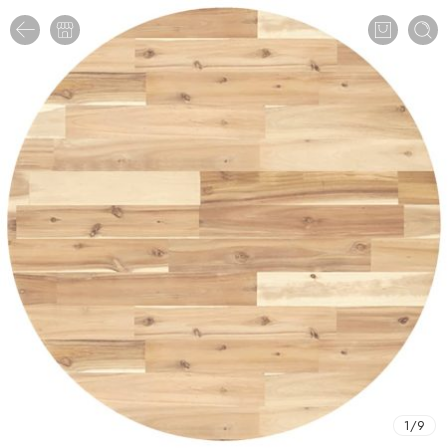
1
/
9