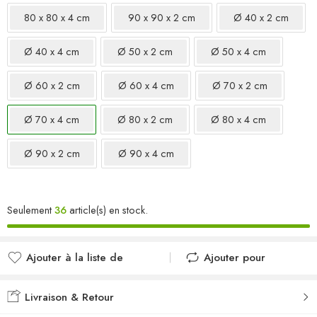
80 x 80 x 4 cm
90 x 90 x 2 cm
Ø 40 x 2 cm
Ø 40 x 4 cm
Ø 50 x 2 cm
Ø 50 x 4 cm
Ø 60 x 2 cm
Ø 60 x 4 cm
Ø 70 x 2 cm
Ø 70 x 4 cm
Ø 80 x 2 cm
Ø 80 x 4 cm
Ø 90 x 2 cm
Ø 90 x 4 cm
Seulement
36
article(s) en stock.
Ajouter à la liste de
Ajouter pour
souhaits
comparer
Ajouté à la liste de
Ajouté au
Livraison & Retour
souhaits
comparateur