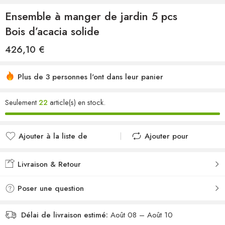
Ensemble à manger de jardin 5 pcs
Bois d’acacia solide
426,10
€
Plus de 3 personnes l'ont dans leur panier
Seulement
22
article(s) en stock.
Ajouter à la liste de
Ajouter pour
souhaits
comparer
Ajouté à la liste de
Ajouté au
Livraison & Retour
souhaits
comparateur
Poser une question
Délai de livraison estimé:
Août 08 – Août 10