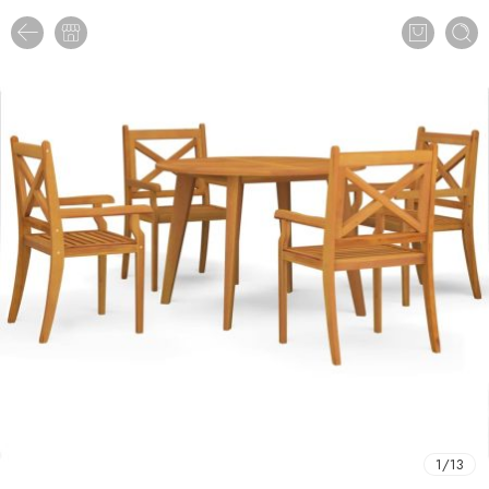
1
/
13