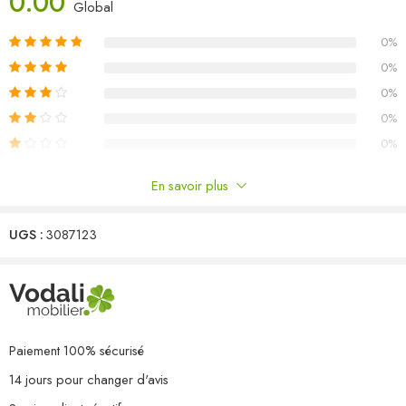
0.00
Matériau : bois d’acacia massif avec finition à l’huile
Global
Dimensions : 88 x 88 x 74 cm (L x l x H)
0%
Chaise :
Matériau : bois d’acacia massif, résine tressée
0%
Dimensions : 56 x 62 x 92 cm (l x P x H)
0%
Hauteur du siège à partir du sol : 45 cm
0%
Hauteur des accoudoirs à partir du sol : 63 cm
0%
L’assemblage est requis
La livraison contient :
En savoir plus
1 x table
Commentaires
4 x chaise
UGS :
3087123
Il n'y a pas encore de critiques.
Paiement 100% sécurisé
14 jours pour changer d'avis