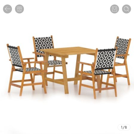
1
/
8