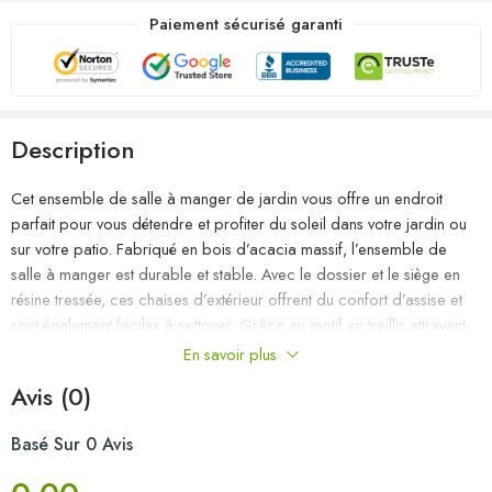
Paiement sécurisé garanti
Description
Cet ensemble de salle à manger de jardin vous offre un endroit
parfait pour vous détendre et profiter du soleil dans votre jardin ou
sur votre patio. Fabriqué en bois d’acacia massif, l’ensemble de
salle à manger est durable et stable. Avec le dossier et le siège en
résine tressée, ces chaises d’extérieur offrent du confort d’assise et
sont également faciles à nettoyer. Grâce au motif en treillis attrayant,
les chaises de patio attirent l’attention dans n’importe quel espace
En savoir plus
de vie. Remarque : afin de prolonger la durée de vie des meubles
Avis (0)
d’extérieur, nous vous recommandons de les protéger avec une
housse imperméable.
Basé Sur 0 Avis
Table :