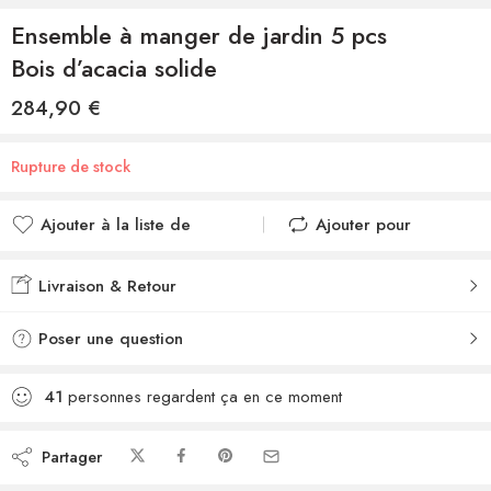
Ensemble à manger de jardin 5 pcs
Bois d’acacia solide
284,90
€
Rupture de stock
Ajouter à la liste de
Ajouter pour
souhaits
comparer
Ajouté à la liste de
Ajouté au
Livraison & Retour
souhaits
comparateur
Poser une question
41
personnes regardent ça en ce moment
Partager