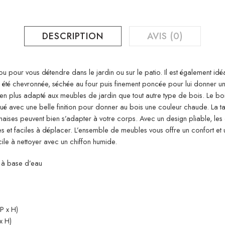
DESCRIPTION
AVIS (0)
 pour vous détendre dans le jardin ou sur le patio. Il est également idéal
été chevronnée, séchée au four puis finement poncée pour lui donner un a
ien plus adapté aux meubles de jardin que tout autre type de bois. Le boi
ué avec une belle finition pour donner au bois une couleur chaude. La 
 chaises peuvent bien s’adapter à votre corps. Avec un design pliable, l
égères et faciles à déplacer. L’ensemble de meubles vous offre un confor
cile à nettoyer avec un chiffon humide.
n à base d’eau
P x H)
x H)