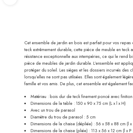
Cet ensemble de jardin en bois est parfait pour vos repas ou
teck extrêmement durable, cette pièce de meuble en teck a 
résistance exceptionnelle aux intempéries, ce qui le rend b
pièce de meubles de jardin durable. L’ensemble est appliq
protéger du soleil. Les sièges et les dossiers incurvés des
lorsqu’elles ne sont pas utilisées. Elles sont également l
famille et vos amis. De plus, cet ensemble est également fa
Matériau : bois dur de teck finement poncé avec finitio
Dimensions de la table : 150 x 90 x 75 cm (L x l x H)
Avec un trou de parasol
Diamètre du trou de parasol : 5 cm
Dimensions de la chaise (dépliée) : 56 x 58 x 88 cm (l x 
Dimensions de la chaise (pliée) : 113 x 56 x 12 cm (l x P 