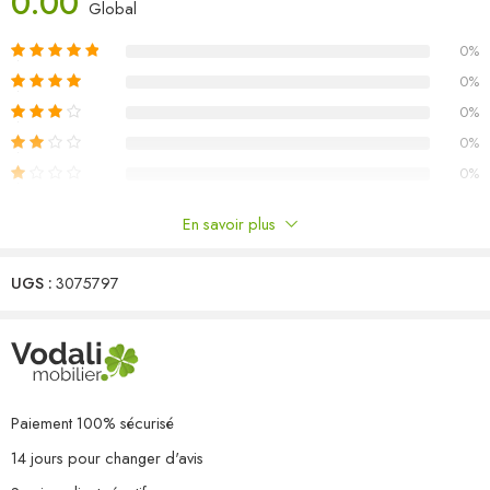
0.00
Dimensions du canapé d’angle : 70 x 70 x 67 cm (l x P x H)
Global
Dimensions du canapé central : 70 x 70 x 67 cm (l x P x H)
0%
L’assemblage est requis
Capacité de charge maximale (par siège) : 110 kg
0%
La livraison contient :
0%
3 x canapé d’angle
0%
7 x canapé central
0%
En savoir plus
Commentaires
UGS :
3075797
Il n'y a pas encore de critiques.
Paiement 100% sécurisé
14 jours pour changer d'avis