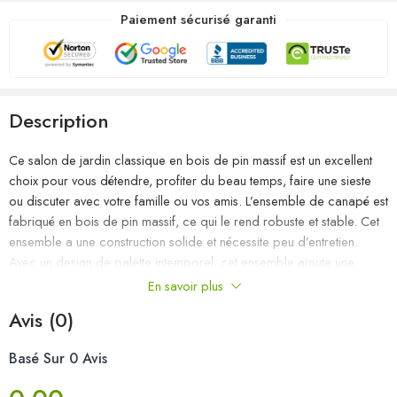
Paiement sécurisé garanti
Description
Ce salon de jardin classique en bois de pin massif est un excellent
choix pour vous détendre, profiter du beau temps, faire une sieste
ou discuter avec votre famille ou vos amis. L’ensemble de canapé est
fabriqué en bois de pin massif, ce qui le rend robuste et stable. Cet
ensemble a une construction solide et nécessite peu d’entretien.
Avec un design de palette intemporel, cet ensemble ajoute une
touche de charme rustique à votre espace de vie. Remarque : afin
En savoir plus
de prolonger la durée de vie des meubles d’extérieur, nous vous
Avis (0)
recommandons de les protéger avec une housse imperméable.
Basé Sur 0 Avis
Couleur : marron miel
Matériau : bois de pin massif