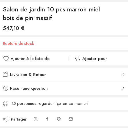
Salon de jardin 10 pcs marron miel
bois de pin massif
547,10
€
Rupture de stock
Ajouter à la liste de
Ajouter pour
souhaits
comparer
Ajouté à la liste de
Ajouté au
Livraison & Retour
souhaits
comparateur
Poser une question
15
personnes regardent ça en ce moment
Partager