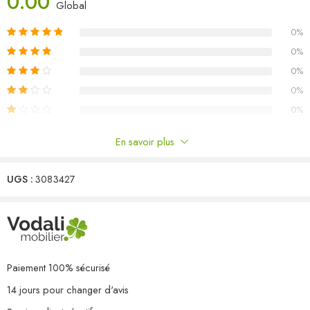
0.00
Global
Couleur : marron miel
0%
Matériau : bois de pin massif
Dimensions du canapé central/d’angle : 63,5 x 63,5 x 62,5 cm (L
0%
x l x H)
0%
L’assemblage est requis
0%
La livraison contient :
0%
2 x canapé d’angle
8 x canapé central
En savoir plus
Commentaires
UGS :
3083427
Il n'y a pas encore de critiques.
Paiement 100% sécurisé
14 jours pour changer d'avis