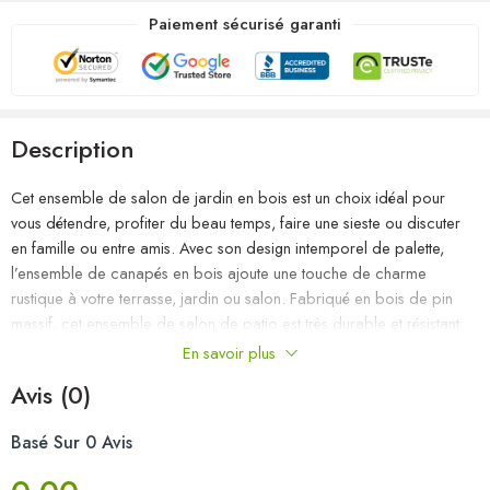
Paiement sécurisé garanti
Description
Cet ensemble de salon de jardin en bois est un choix idéal pour
vous détendre, profiter du beau temps, faire une sieste ou discuter
en famille ou entre amis. Avec son design intemporel de palette,
l’ensemble de canapés en bois ajoute une touche de charme
rustique à votre terrasse, jardin ou salon. Fabriqué en bois de pin
massif, cet ensemble de salon de patio est très durable et résistant
aux intempéries. Cet ensemble de meubles a une construction solide
En savoir plus
et nécessite peu d’entretien. De plus, la conception modulaire
Avis (0)
permet également de placer l’ensemble dans n’importe quel
arrangement selon vos goûts. Remarque : afin de prolonger la durée
Basé Sur 0 Avis
de vie des meubles d’extérieur, nous vous recommandons de les
protéger avec une housse imperméable.