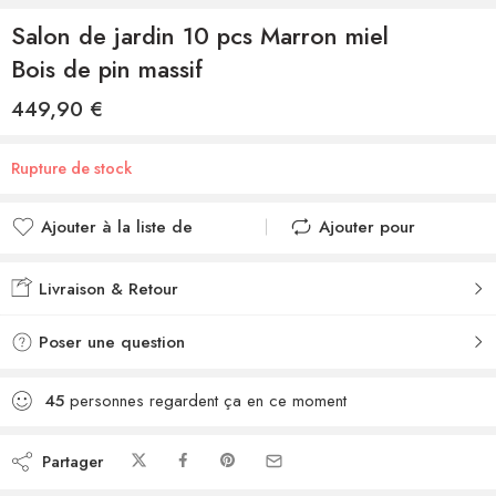
Salon de jardin 10 pcs Marron miel
Bois de pin massif
449,90
€
Rupture de stock
Ajouter à la liste de
Ajouter pour
souhaits
comparer
Ajouté à la liste de
Ajouté au
Livraison & Retour
souhaits
comparateur
Poser une question
45
personnes regardent ça en ce moment
Partager