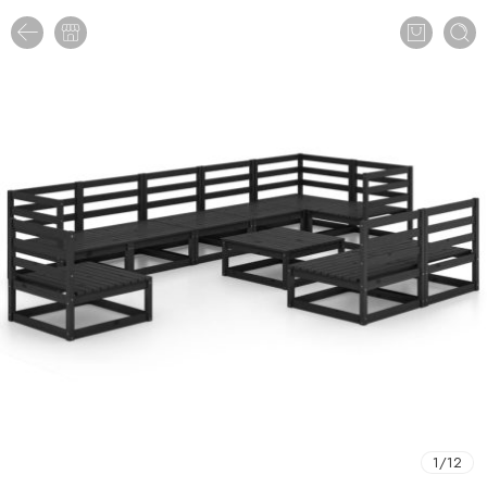
1
/
12