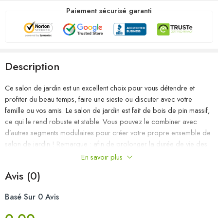
Paiement sécurisé garanti
Description
Ce salon de jardin est un excellent choix pour vous détendre et
profiter du beau temps, faire une sieste ou discuter avec votre
famille ou vos amis. Le salon de jardin est fait de bois de pin massif,
ce qui le rend robuste et stable. Vous pouvez le combiner avec
d’autres segments modulaires pour créer votre propre ensemble de
salon de jardin ! Remarque : afin de prolonger la durée de vie des
meubles d’extérieur, nous vous recommandons de les protéger avec
En savoir plus
une housse imperméable.
Avis (0)
Couleur : noir
Basé Sur 0 Avis
Matériau : bois de pin massif
Dimensions du canapé central/d’angle (chaque) : 70 x 70 x 67