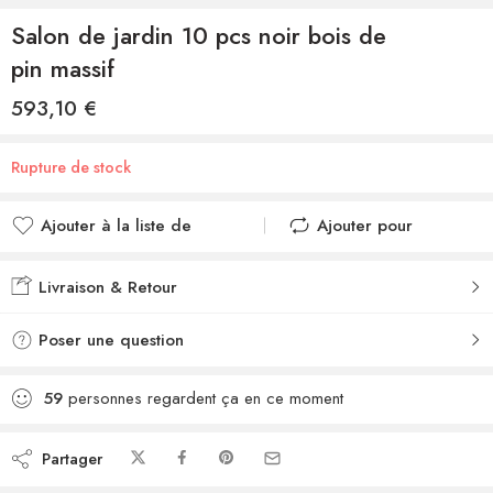
Salon de jardin 10 pcs noir bois de
pin massif
593,10
€
Rupture de stock
Ajouter à la liste de
Ajouter pour
souhaits
comparer
Ajouté à la liste de
Ajouté au
Livraison & Retour
souhaits
comparateur
Poser une question
59
personnes regardent ça en ce moment
Partager