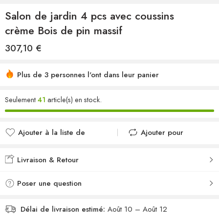
Salon de jardin 4 pcs avec coussins
crème Bois de pin massif
307,10
€
Plus de 3 personnes l'ont dans leur panier
Seulement
41
article(s) en stock.
Ajouter à la liste de
Ajouter pour
souhaits
comparer
Ajouté à la liste de
Ajouté au
Livraison & Retour
souhaits
comparateur
Poser une question
Délai de livraison estimé:
Août 10 – Août 12