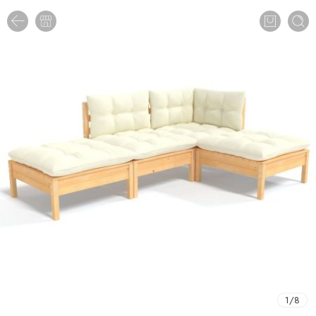
1
/
8