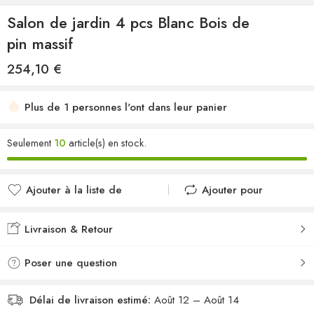
Salon de jardin 4 pcs Blanc Bois de
pin massif
254,10
€
Plus de 1 personnes l'ont dans leur panier
Seulement
10
article(s) en stock.
Ajouter à la liste de
Ajouter pour
souhaits
comparer
Ajouté à la liste de
Ajouté au
Livraison & Retour
souhaits
comparateur
Poser une question
Délai de livraison estimé:
Août 12 – Août 14