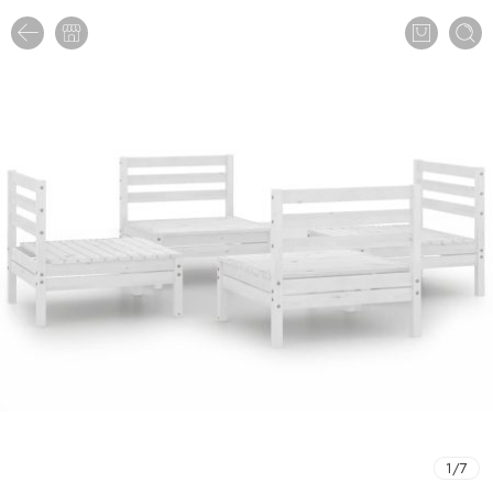
1
/
7