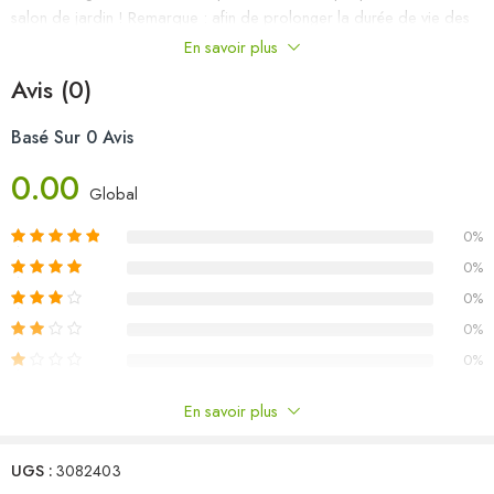
salon de jardin ! Remarque : afin de prolonger la durée de vie des
meubles d’extérieur, nous vous recommandons de les protéger avec
En savoir plus
une housse imperméable.
Avis (0)
Couleur : Blanc
Basé Sur 0 Avis
Matériau : bois de pin massif
Dimensions du canapé central : 63,5 x 63,5 x 62,5 cm (l x P x H)
0.00
L’assemblage est requis
Global
Capacité de charge maximale (par siège) : 110 kg
0%
La livraison contient :
4 x canapé central
0%
0%
0%
0%
En savoir plus
Commentaires
UGS :
3082403
Il n'y a pas encore de critiques.