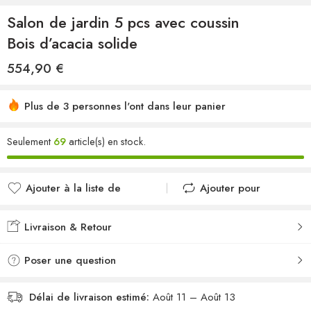
Salon de jardin 5 pcs avec coussin
Bois d’acacia solide
554,90
€
Plus de 3 personnes l'ont dans leur panier
Seulement
69
article(s) en stock.
Ajouter à la liste de
Ajouter pour
souhaits
comparer
Ajouté à la liste de
Ajouté au
Livraison & Retour
souhaits
comparateur
Poser une question
Délai de livraison estimé:
Août 11 – Août 13