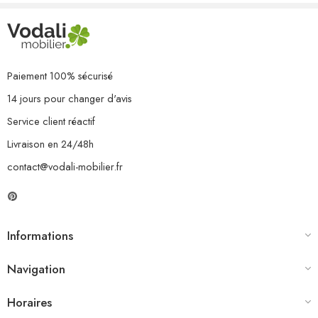
L’assemblage est requis
La livraison contient :
1 x table
1 x repose-pied
1 x canapé central
Paiement 100% sécurisé
2 x canapé d’angle
14 jours pour changer d'avis
4 x coussin de siège
5 x coussin de dossier
Service client réactif
Livraison en 24/48h
contact@vodali-mobilier.fr
Informations
Navigation
Horaires