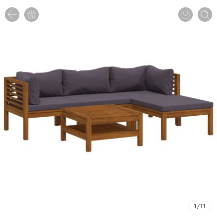
1
/
11