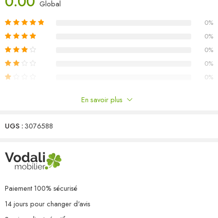
0.00
Matériau : bois de pin massif, tissu (100 % polyester)
Global
Dimensions du canapé central/d’angle : 70 x 70 x 67 cm (l x P x
0%
H)
Dimensions du repose-pied : 70 x 70 x 30 cm (l x P x H)
0%
Dimensions du coussin de siège : 70 x 70 x 8 cm (L x l x é)
0%
Dimensions du coussin de dossier/latéral : 70 x 40 x 8 cm (L x l x
0%
é)
0%
Capacité de charge maximale (par siège) : 110 kg
L’assemblage est requis
En savoir plus
La livraison contient :
Commentaires
2 x canapé central
2 x canapé d’angle
UGS :
3076588
Il n'y a pas encore de critiques.
1 x repose-pied
5 x coussin de siège
6 x coussin de dossier/latéral
Paiement 100% sécurisé
14 jours pour changer d'avis