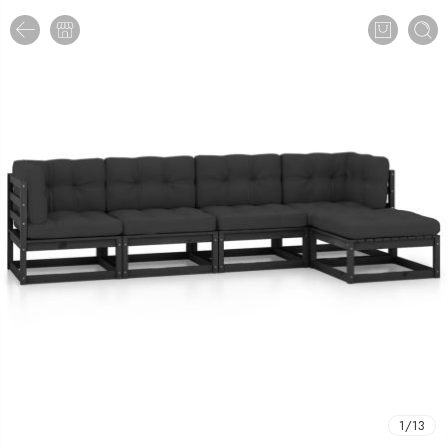
1
/
13