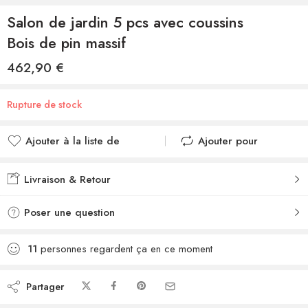
Salon de jardin 5 pcs avec coussins
Bois de pin massif
462,90
€
Rupture de stock
Ajouter à la liste de
Ajouter pour
souhaits
comparer
Ajouté à la liste de
Ajouté au
Livraison & Retour
souhaits
comparateur
Poser une question
11
personnes regardent ça en ce moment
Partager