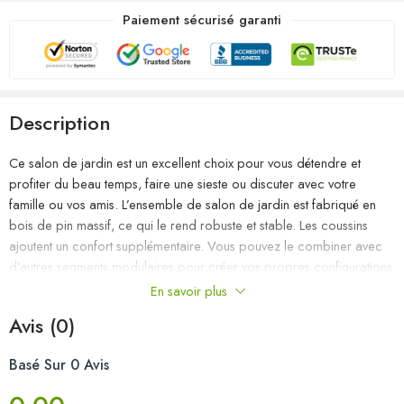
Paiement sécurisé garanti
Description
Ce salon de jardin est un excellent choix pour vous détendre et
profiter du beau temps, faire une sieste ou discuter avec votre
famille ou vos amis. L’ensemble de salon de jardin est fabriqué en
bois de pin massif, ce qui le rend robuste et stable. Les coussins
ajoutent un confort supplémentaire. Vous pouvez le combiner avec
d’autres segments modulaires pour créer vos propres configurations
de salon de jardin ! Remarque : afin de prolonger la durée de vie
En savoir plus
des meubles d’extérieur, nous vous recommandons de les protéger
Avis (0)
avec une housse imperméable.
Basé Sur 0 Avis
Couleur : noir
Couleur du coussin : anthracite