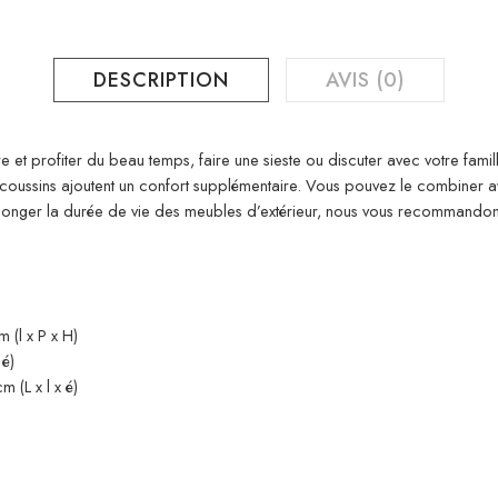
DESCRIPTION
AVIS (0)
e et profiter du beau temps, faire une sieste ou discuter avec votre fami
es coussins ajoutent un confort supplémentaire. Vous pouvez le combiner
rolonger la durée de vie des meubles d’extérieur, nous vous recommand
 (l x P x H)
 é)
 (L x l x é)