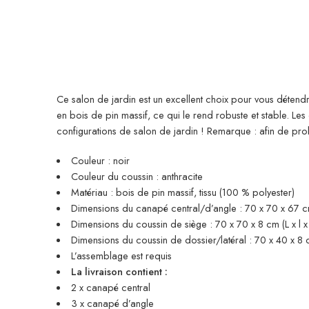
Ce salon de jardin est un excellent choix pour vous détendr
en bois de pin massif, ce qui le rend robuste et stable. L
configurations de salon de jardin ! Remarque : afin de p
Couleur : noir
Couleur du coussin : anthracite
Matériau : bois de pin massif, tissu (100 % polyester)
Dimensions du canapé central/d’angle : 70 x 70 x 67 cm
Dimensions du coussin de siège : 70 x 70 x 8 cm (L x l x
Dimensions du coussin de dossier/latéral : 70 x 40 x 8 cm
L’assemblage est requis
La livraison contient :
2 x canapé central
3 x canapé d’angle