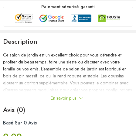
Paiement sécurisé garanti
Description
Ce salon de jardin est un excellent choix pour vous détendre et
profiter du beau temps, faire une sieste ou discuter avec votre
famille ou vos amis. L’ensemble de salon de jardin est fabriqué en
bois de pin massif, ce qui le rend robuste et stable. Les coussins
ajoutent un confort supplémentaire. Vous pouvez le combiner avec
d’autres segments modulaires pour créer vos propres configurations
de salon de jardin ! Remarque : afin de prolonger la durée de vie
En savoir plus
des meubles d’extérieur, nous vous recommandons de les protéger
Avis (0)
avec une housse imperméable.
Basé Sur 0 Avis
Couleur : marron miel
Couleur du coussin : crème