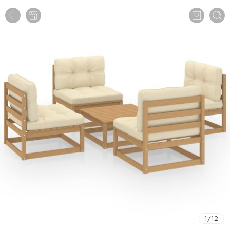
1
/
12