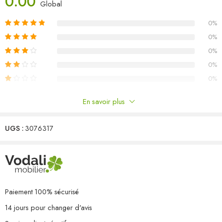
0.00
Matériau : bois de pin massif, tissu (100 % polyester)
Global
Dimensions du canapé central : 70 x 70 x 67 cm (l x P x H)
0%
Dimensions de la table : 70 x 70 x 30 cm (l x P x H)
Dimensions du coussin de siège : 70 x 70 x 8 cm (L x l x é)
0%
Dimensions du coussin de dossier : 70 x 40 x 8 cm (L x l x é)
0%
L’assemblage est requis
0%
Capacité de charge maximale (par siège) : 110 kg
0%
La livraison contient :
4 x canapé central
En savoir plus
1 x table
Commentaires
4 x coussin de siège
4 x coussin de dossier
UGS :
3076317
Il n'y a pas encore de critiques.
Paiement 100% sécurisé
14 jours pour changer d'avis