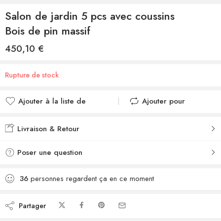
Salon de jardin 5 pcs avec coussins
Bois de pin massif
450,10
€
Rupture de stock
Ajouter à la liste de
Ajouter pour
souhaits
comparer
Ajouté à la liste de
Ajouté au
Livraison & Retour
souhaits
comparateur
Poser une question
36
personnes regardent ça en ce moment
Partager