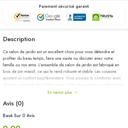
Paiement sécurisé garanti
Description
Ce salon de jardin est un excellent choix pour vous détendre et
profiter du beau temps, faire une sieste ou discuter avec votre
famille ou vos amis. L’ensemble de salon de jardin est fabriqué en
bois de pin massif, ce qui le rend robuste et stable. Les coussins
ajoutent un confort supplémentaire. Vous pouvez le combiner avec
d’autres segments modulaires pour créer vos propres configurations
de salon de jardin ! Remarque : afin de prolonger la durée de vie
En savoir plus
des meubles d’extérieur, nous vous recommandons de les protéger
Avis (0)
avec une housse imperméable.
Basé Sur 0 Avis
Couleur : noir
Couleur du coussin : anthracite