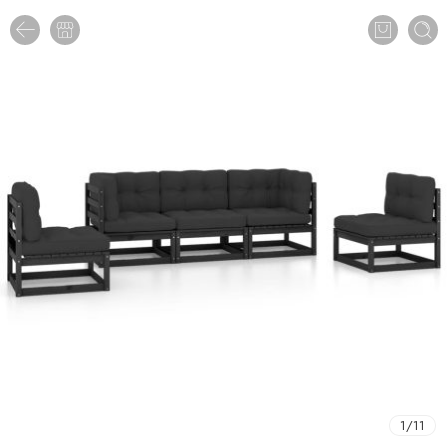
1
/
11