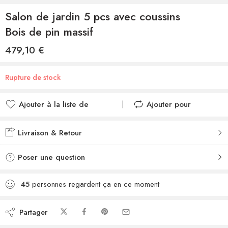
Salon de jardin 5 pcs avec coussins
Bois de pin massif
479,10
€
Rupture de stock
Ajouter à la liste de
Ajouter pour
souhaits
comparer
Ajouté à la liste de
Ajouté au
Livraison & Retour
souhaits
comparateur
Poser une question
45
personnes regardent ça en ce moment
Partager