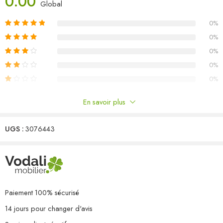
0.00
Matériau : bois de pin massif, tissu (100 % polyester)
Global
Dimensions du canapé d’angle/central : 70 x 70 x 67 cm (l x P x
0%
H)
Dimensions du coussin de siège : 70 x 70 x 8 cm (L x l x é)
0%
Dimensions du coussin de dossier/latéral : 70 x 40 x 8 cm (L x l x
0%
é)
0%
Capacité de charge maximale (par siège) : 110 kg
0%
L’assemblage est requis
La livraison contient :
En savoir plus
2 x canapé d’angle
Commentaires
3 x canapé central
5 x coussin de siège
UGS :
3076443
Il n'y a pas encore de critiques.
7 x coussin de dossier/latéral
Paiement 100% sécurisé
14 jours pour changer d'avis