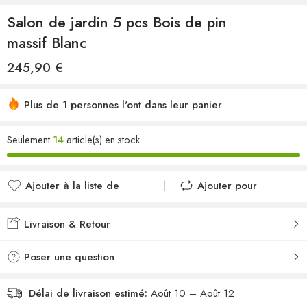
Salon de jardin 5 pcs Bois de pin
massif Blanc
245,90
€
Plus de 1 personnes l'ont dans leur panier
Seulement
14
article(s) en stock.
Ajouter à la liste de
Ajouter pour
souhaits
comparer
Ajouté à la liste de
Ajouté au
Livraison & Retour
souhaits
comparateur
Poser une question
Délai de livraison estimé:
Août 10 – Août 12