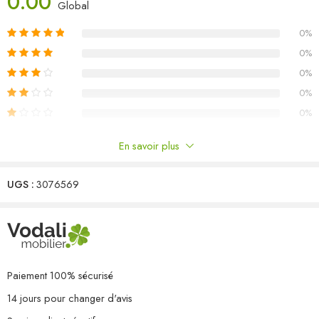
0.00
Dimensions du canapé central/d’angle : 70 x 70 x 67 cm (l x P x
Global
H)
0%
Dimensions du repose-pied/de la table : 70 x 70 x 30 cm (l x P x
H)
0%
Dimensions du coussin de siège : 70 x 70 x 8 cm (L x l x é)
0%
Dimensions du coussin de dossier/latéral : 70 x 40 x 8 cm (L x l x
0%
é)
0%
L’assemblage est requis
Capacité de charge maximale (par siège) : 110 kg
En savoir plus
La livraison contient :
Commentaires
3 x canapé central
1 x canapé d’angle
UGS :
3076569
Il n'y a pas encore de critiques.
1 x repose-pied
1 x table
5 x coussin de siège
5 x coussin de dossier/latéral
Paiement 100% sécurisé
14 jours pour changer d'avis