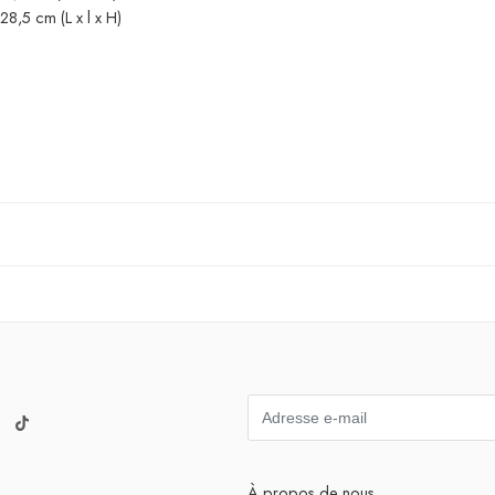
8,5 cm (L x l x H)
À propos de nous