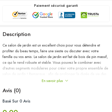
Paiement sécurisé garanti
Description
Ce salon de jardin est un excellent choix pour vous détendre et
profiter du beau temps, faire une sieste ou discuter avec votre
famille ou vos amis. Le salon de jardin est fait de bois de pin massif,
ce qui le rend robuste et stable. Vous pouvez le combiner avec
d’autres segments modulaires pour créer votre propre ensemble de
salon de jardin ! Remarque : afin de prolonger la durée de vie des
meubles d’extérieur, nous vous recommandons de les protéger avec
En savoir plus
une housse imperméable.
Avis (0)
Couleur : noir
Basé Sur 0 Avis
Matériau : bois de pin massif
Dimensions du canapé central/d’angle (chaque) : 70 x 70 x 67