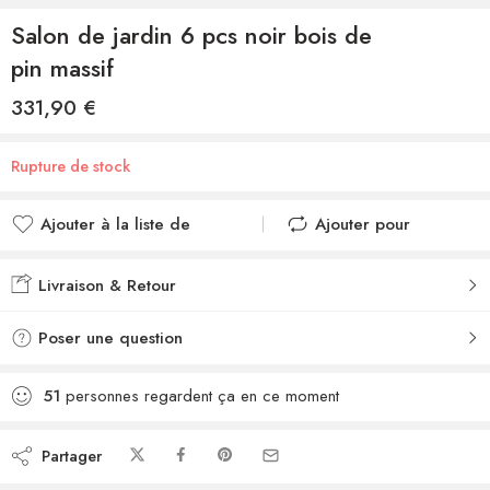
Salon de jardin 6 pcs noir bois de
pin massif
331,90
€
Rupture de stock
Ajouter à la liste de
Ajouter pour
souhaits
comparer
Ajouté à la liste de
Ajouté au
Livraison & Retour
souhaits
comparateur
Poser une question
51
personnes regardent ça en ce moment
Partager