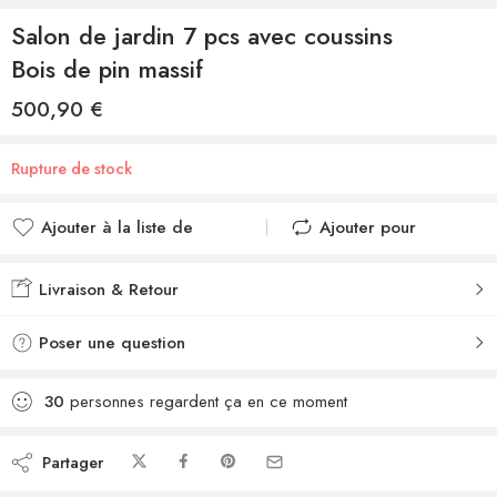
Salon de jardin 7 pcs avec coussins
Bois de pin massif
500,90
€
Rupture de stock
Ajouter à la liste de
Ajouter pour
souhaits
comparer
Ajouté à la liste de
Ajouté au
Livraison & Retour
souhaits
comparateur
Poser une question
30
personnes regardent ça en ce moment
Partager