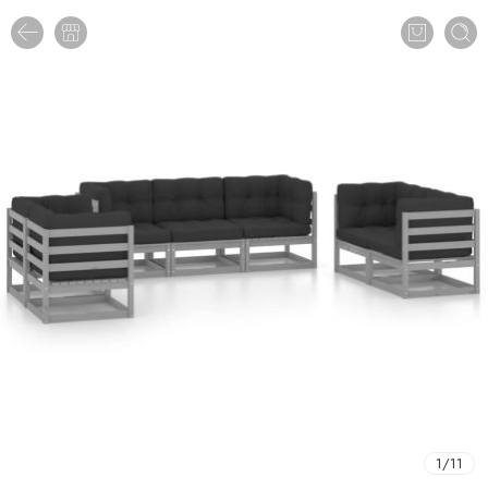
1
/
11