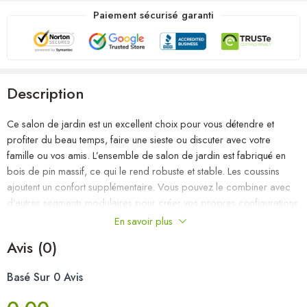
Paiement sécurisé garanti
Description
Ce salon de jardin est un excellent choix pour vous détendre et
profiter du beau temps, faire une sieste ou discuter avec votre
famille ou vos amis. L’ensemble de salon de jardin est fabriqué en
bois de pin massif, ce qui le rend robuste et stable. Les coussins
ajoutent un confort supplémentaire. Vous pouvez le combiner avec
d’autres segments modulaires pour créer vos propres configurations
de salon de jardin ! Remarque : afin de prolonger la durée de vie
En savoir plus
des meubles d’extérieur, nous vous recommandons de les protéger
Avis (0)
avec une housse imperméable.
Basé Sur 0 Avis
Couleur : gris
Couleur du coussin : anthracite