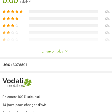
0.00
Matériau : bois de pin massif, tissu (100 % polyester)
Global
Dimensions du canapé d’angle/central : 70 x 70 x 67 cm (l x P x
0%
H)
Dimensions du coussin de siège : 70 x 70 x 8 cm (L x l x é)
0%
Dimensions du coussin de dossier/latéral : 70 x 40 x 8 cm (L x l x
0%
é)
0%
L’assemblage est requis
0%
Capacité de charge maximale (par siège) : 110 kg
La livraison contient :
En savoir plus
6 x canapé d’angle
Commentaires
1 x canapé central
7 x coussin de siège
UGS :
3076501
Il n'y a pas encore de critiques.
13 x coussin de dossier/latéral
Paiement 100% sécurisé
14 jours pour changer d'avis