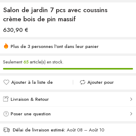
Salon de jardin 7 pcs avec coussins
crème bois de pin massif
630,90
€
Plus de 3 personnes l'ont dans leur panier
Seulement
65
article(s) en stock.
Ajouter à la liste de
Ajouter pour
souhaits
comparer
Ajouté à la liste de
Ajouté au
Livraison & Retour
souhaits
comparateur
Poser une question
Délai de livraison estimé:
Août 08 – Août 10