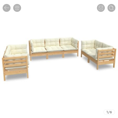
1
/
6