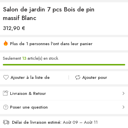
Salon de jardin 7 pcs Bois de pin
massif Blanc
312,90
€
Plus de 1 personnes l'ont dans leur panier
Seulement
13
article(s) en stock.
Ajouter à la liste de
Ajouter pour
souhaits
comparer
Ajouté à la liste de
Ajouté au
Livraison & Retour
souhaits
comparateur
Poser une question
Délai de livraison estimé:
Août 09 – Août 11