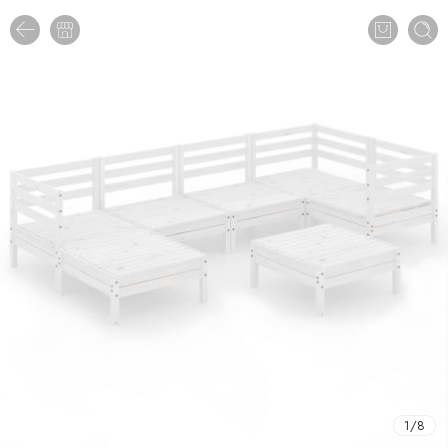
1
/
8