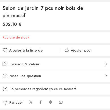
Salon de jardin 7 pcs noir bois de
pin massif
532,10
€
Rupture de stock
Ajouter à la liste de
Ajouter pour
souhaits
comparer
Ajouté à la liste de
Ajouté au
Livraison & Retour
souhaits
comparateur
Poser une question
15
personnes regardent ça en ce moment
Partager