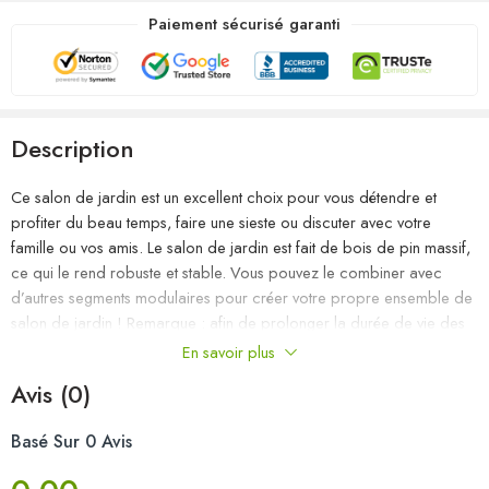
Paiement sécurisé garanti
Description
Ce salon de jardin est un excellent choix pour vous détendre et
profiter du beau temps, faire une sieste ou discuter avec votre
famille ou vos amis. Le salon de jardin est fait de bois de pin massif,
ce qui le rend robuste et stable. Vous pouvez le combiner avec
d’autres segments modulaires pour créer votre propre ensemble de
salon de jardin ! Remarque : afin de prolonger la durée de vie des
meubles d’extérieur, nous vous recommandons de les protéger avec
En savoir plus
une housse imperméable.
Avis (0)
Couleur : noir
Basé Sur 0 Avis
Matériau : bois de pin massif
Dimensions du canapé central/d’angle (chaque) : 70 x 70 x 67