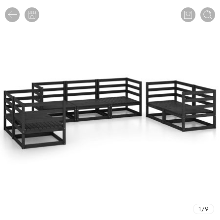
1
/
9