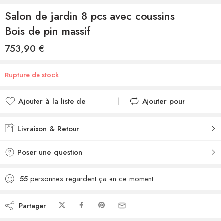
Salon de jardin 8 pcs avec coussins
Bois de pin massif
753,90
€
Rupture de stock
Ajouter à la liste de
Ajouter pour
souhaits
comparer
Ajouté à la liste de
Ajouté au
Livraison & Retour
souhaits
comparateur
Poser une question
55
personnes regardent ça en ce moment
Partager