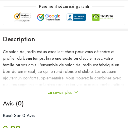
Paiement sécurisé garanti
Description
Ce salon de jardin est un excellent choix pour vous détendre et
profiter du beau temps, faire une sieste ou discuter avec votre
famille ou vos amis. L’ensemble de salon de jardin est fabriqué en
bois de pin massif, ce qui le rend robuste et stable. Les coussins
ajoutent un confort supplémentaire. Vous pouvez le combiner avec
d’autres segments modulaires pour créer vos propres configurations
de salon de jardin ! Remarque : afin de prolonger la durée de vie
En savoir plus
des meubles d’extérieur, nous vous recommandons de les protéger
Avis (0)
avec une housse imperméable.
Basé Sur 0 Avis
Couleur : noir
Couleur du coussin : anthracite