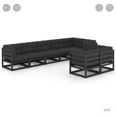
1
/
11