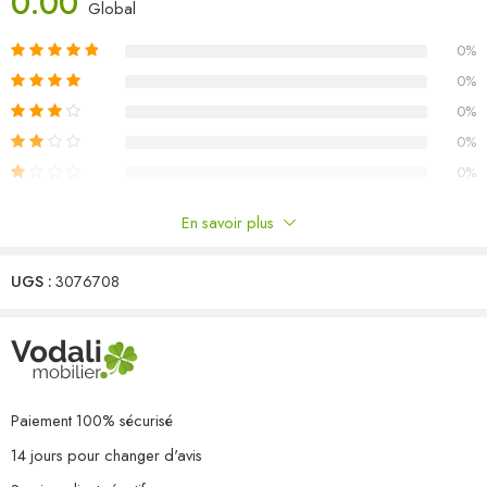
0.00
Matériau : bois de pin massif, tissu (100 % polyester)
Global
Dimensions du canapé central/d’angle : 70 x 70 x 67 cm (l x P x
0%
H)
Dimensions du coussin de siège : 70 x 70 x 8 cm (L x l x é)
0%
Dimensions du coussin de dossier/latéral : 70 x 40 x 8 cm (L x l x
0%
é)
0%
L’assemblage est requis
0%
La livraison contient :
3 x canapé central
En savoir plus
5 x canapé d’angle
Commentaires
8 x coussin de siège
13 x coussin de dossier/latéral
UGS :
3076708
Il n'y a pas encore de critiques.
Paiement 100% sécurisé
14 jours pour changer d'avis