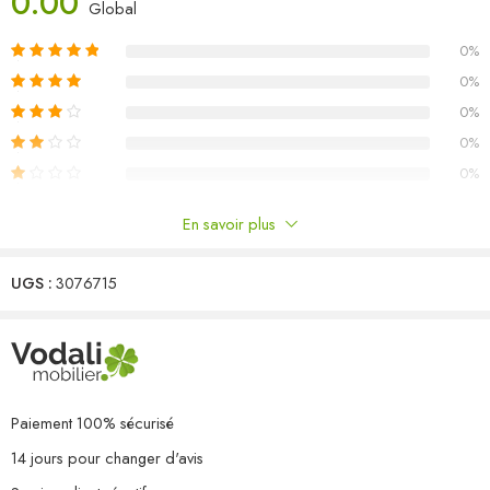
0.00
Matériau : bois de pin massif, tissu (100 % polyester)
Global
Dimensions du canapé central/d’angle : 70 x 70 x 67 cm (l x P x
0%
H)
Dimensions du coussin de siège : 70 x 70 x 8 cm (L x l x é)
0%
Dimensions du coussin de dossier/latéral : 70 x 40 x 8 cm (L x l x
0%
é)
0%
L’assemblage est requis
0%
Capacité de charge maximale (par siège) : 110 kg
La livraison contient :
En savoir plus
3 x canapé central
Commentaires
5 x canapé d’angle
8 x coussin de siège
UGS :
3076715
Il n'y a pas encore de critiques.
13 x coussin de dossier/latéral
Paiement 100% sécurisé
14 jours pour changer d'avis