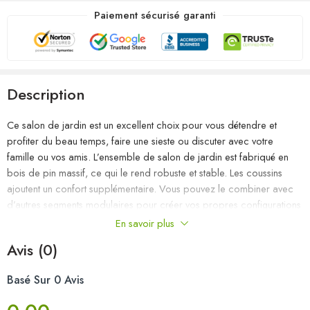
Paiement sécurisé garanti
Description
Ce salon de jardin est un excellent choix pour vous détendre et
profiter du beau temps, faire une sieste ou discuter avec votre
famille ou vos amis. L’ensemble de salon de jardin est fabriqué en
bois de pin massif, ce qui le rend robuste et stable. Les coussins
ajoutent un confort supplémentaire. Vous pouvez le combiner avec
d’autres segments modulaires pour créer vos propres configurations
de salon de jardin ! Remarque : afin de prolonger la durée de vie
En savoir plus
des meubles d’extérieur, nous vous recommandons de les protéger
Avis (0)
avec une housse imperméable.
Basé Sur 0 Avis
Couleur : Blanc
Couleur du coussin : anthracite