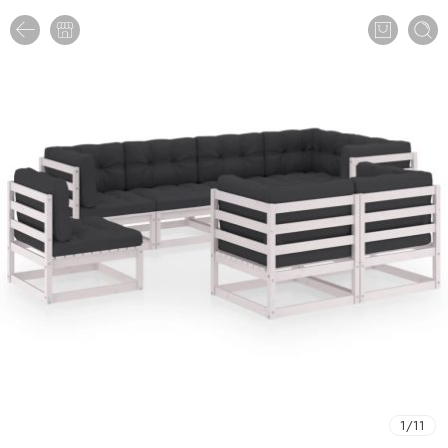
1
/
11