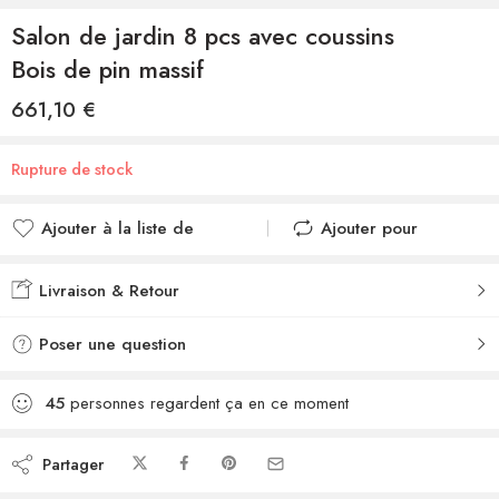
Salon de jardin 8 pcs avec coussins
Bois de pin massif
661,10
€
Rupture de stock
Ajouter à la liste de
Ajouter pour
souhaits
comparer
Ajouté à la liste de
Ajouté au
Livraison & Retour
souhaits
comparateur
Poser une question
45
personnes regardent ça en ce moment
Partager