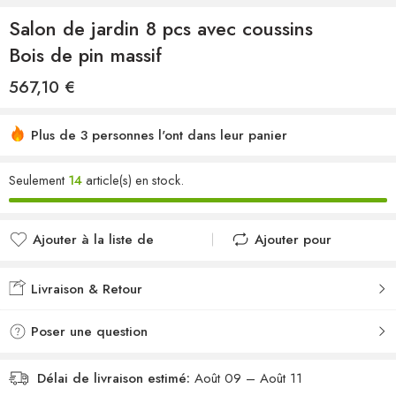
Salon de jardin 8 pcs avec coussins
Bois de pin massif
567,10
€
Plus de 3 personnes l'ont dans leur panier
Seulement
14
article(s) en stock.
Ajouter à la liste de
Ajouter pour
souhaits
comparer
Ajouté à la liste de
Ajouté au
Livraison & Retour
souhaits
comparateur
Poser une question
Délai de livraison estimé:
Août 09 – Août 11