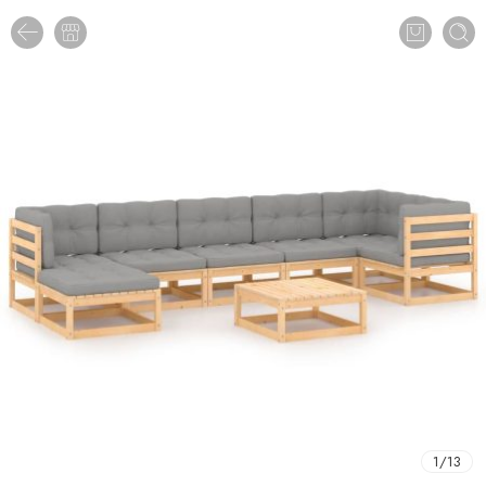
1
/
13