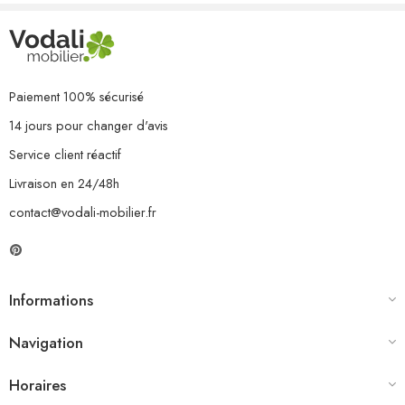
1 x table
1 x repose-pied
7 x coussin de siège
9 x coussin de dossier/latéral
Paiement 100% sécurisé
14 jours pour changer d'avis
Service client réactif
Livraison en 24/48h
contact@vodali-mobilier.fr
Informations
Navigation
Horaires