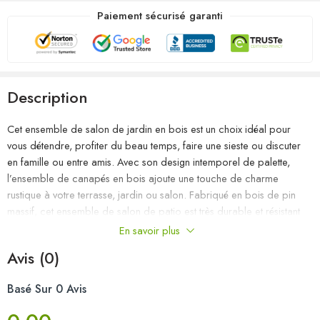
Paiement sécurisé garanti
Description
Cet ensemble de salon de jardin en bois est un choix idéal pour
vous détendre, profiter du beau temps, faire une sieste ou discuter
en famille ou entre amis. Avec son design intemporel de palette,
l’ensemble de canapés en bois ajoute une touche de charme
rustique à votre terrasse, jardin ou salon. Fabriqué en bois de pin
massif, cet ensemble de salon de patio est très durable et résistant
aux intempéries. Cet ensemble de meubles a une construction solide
En savoir plus
et nécessite peu d’entretien. De plus, la conception modulaire
Avis (0)
permet également de placer l’ensemble dans n’importe quel
arrangement selon vos goûts. Remarque : afin de prolonger la durée
Basé Sur 0 Avis
de vie des meubles d’extérieur, nous vous recommandons de les
protéger avec une housse imperméable.