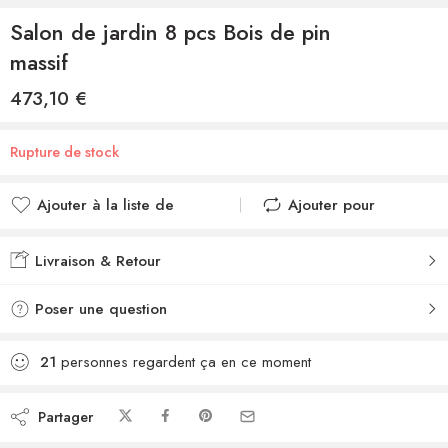
Salon de jardin 8 pcs Bois de pin
massif
473,10
€
Rupture de stock
Ajouter à la liste de
Ajouter pour
souhaits
comparer
Ajouté à la liste de
Ajouté au
Livraison & Retour
souhaits
comparateur
Poser une question
21
personnes regardent ça en ce moment
Partager