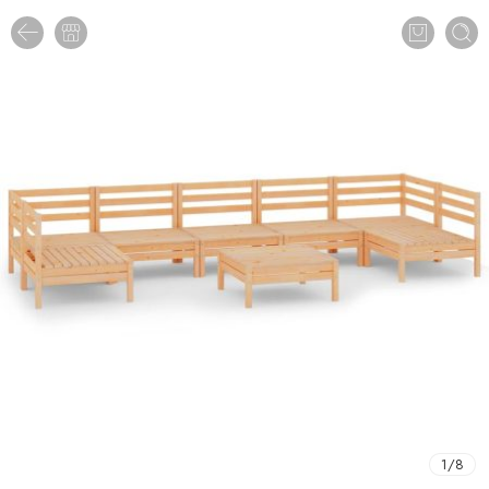
1
/
8