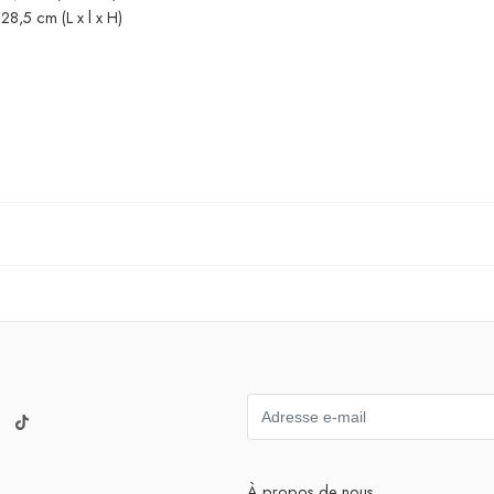
8,5 cm (L x l x H)
À propos de nous