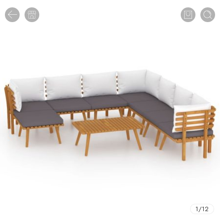
1
/
12