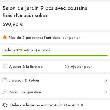
Salon de jardin 9 pcs avec coussins
Bois d’acacia solide
590,90
€
Plus de 2 personnes l'ont dans leur panier
Seulement
28
article(s) en stock.
Ajouter à la liste de
Ajouter pour
souhaits
comparer
Ajouté à la liste de
Ajouté au
Livraison & Retour
souhaits
comparateur
Poser une question
Délai de livraison estimé:
Août 08 – Août 10