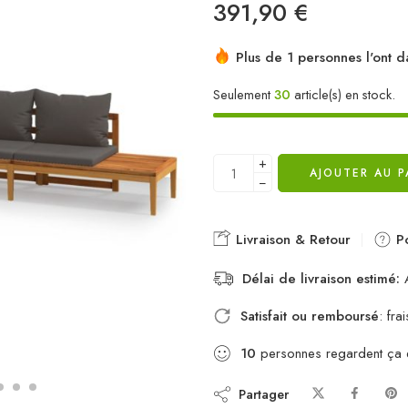
391,90
€
Plus de 1 personnes l'ont d
Seulement
30
article(s) en stock.
+
AJOUTER AU P
−
Livraison & Retour
Po
Délai de livraison estimé:
A
Satisfait ou remboursé
: fr
10
personnes regardent ça
Partager