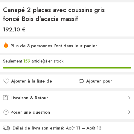
Canapé 2 places avec coussins gris
foncé Bois d’acacia massif
192,10
€
Plus de 3 personnes l'ont dans leur panier
Seulement
159
article(s) en stock.
Ajouter à la liste de
Ajouter pour
souhaits
comparer
Ajouté à la liste de
Ajouté au
Livraison & Retour
souhaits
comparateur
Poser une question
Délai de livraison estimé:
Août 11 – Août 13