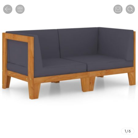
1
/
6