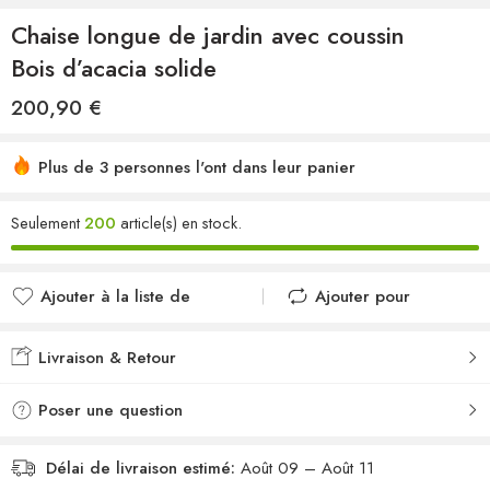
Chaise longue de jardin avec coussin
Bois d’acacia solide
200,90
€
Plus de 3 personnes l'ont dans leur panier
Seulement
200
article(s) en stock.
Ajouter à la liste de
Ajouter pour
souhaits
comparer
Ajouté à la liste de
Ajouté au
Livraison & Retour
souhaits
comparateur
Poser une question
Délai de livraison estimé:
Août 09 – Août 11