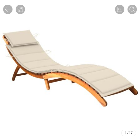
1
/
17