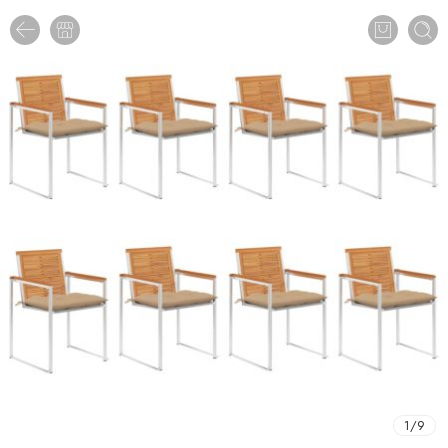
1
/
9