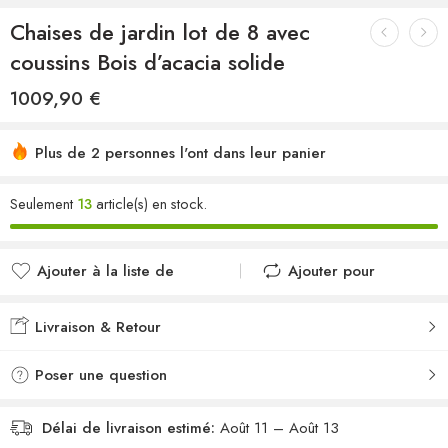
Chaises de jardin lot de 8 avec
coussins Bois d’acacia solide
1009,90
€
Plus de 2 personnes l'ont dans leur panier
Seulement
13
article(s) en stock.
Ajouter à la liste de
Ajouter pour
souhaits
comparer
Ajouté à la liste de
Ajouté au
Livraison & Retour
souhaits
comparateur
Poser une question
Délai de livraison estimé:
Août 11 – Août 13