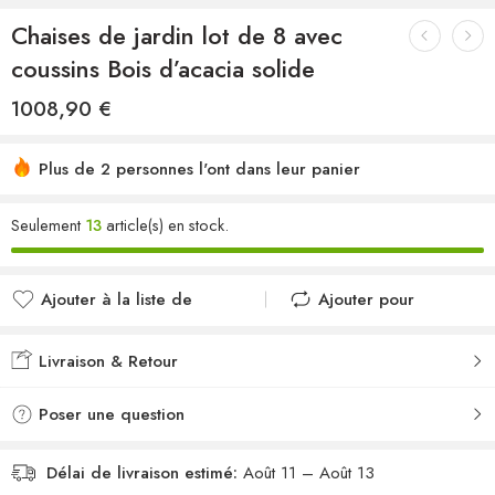
Chaises de jardin lot de 8 avec
coussins Bois d’acacia solide
1008,90
€
Plus de 2 personnes l'ont dans leur panier
Seulement
13
article(s) en stock.
Ajouter à la liste de
Ajouter pour
souhaits
comparer
Ajouté à la liste de
Ajouté au
Livraison & Retour
souhaits
comparateur
Poser une question
Délai de livraison estimé:
Août 11 – Août 13