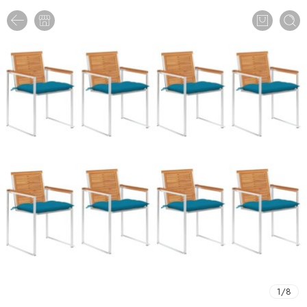
1
/
8