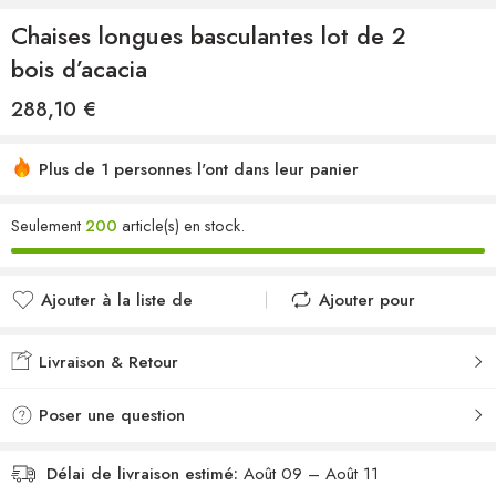
Chaises longues basculantes lot de 2
bois d’acacia
288,10
€
Plus de 1 personnes l'ont dans leur panier
Seulement
200
article(s) en stock.
Ajouter à la liste de
Ajouter pour
souhaits
comparer
Ajouté à la liste de
Ajouté au
Livraison & Retour
souhaits
comparateur
Poser une question
Délai de livraison estimé:
Août 09 – Août 11