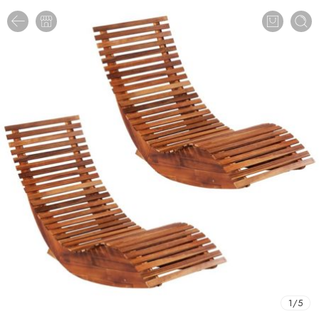
1
/
5