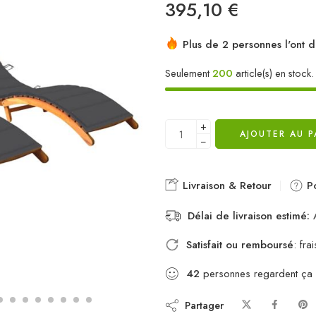
395,10
€
Plus de 2 personnes l'ont d
Seulement
200
article(s) en stock.
+
AJOUTER AU P
−
Livraison & Retour
Po
Délai de livraison estimé:
A
Satisfait ou remboursé
: fr
42
personnes regardent ça
Partager