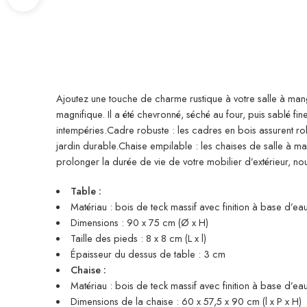
Ajoutez une touche de charme rustique à votre salle à mange
magnifique. Il a été chevronné, séché au four, puis sablé fi
intempéries.Cadre robuste : les cadres en bois assurent rob
jardin durable.Chaise empilable : les chaises de salle à m
prolonger la durée de vie de votre mobilier d’extérieur,
Table :
Matériau : bois de teck massif avec finition à base d’ea
Dimensions : 90 x 75 cm (Ø x H)
Taille des pieds : 8 x 8 cm (L x l)
Épaisseur du dessus de table : 3 cm
Chaise :
Matériau : bois de teck massif avec finition à base d’ea
Dimensions de la chaise : 60 x 57,5 x 90 cm (l x P x H)