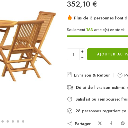
352,10
€
Plus de 3 personnes l'ont d
Seulement
163
article(s) en stock.
+
AJOUTER AU P
−
Livraison & Retour
Po
Délai de livraison estimé:
A
Satisfait ou remboursé
: fr
28
personnes regardent ça
Partager