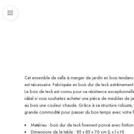
Cet ensemble de salle à manger de jardin en bois tendance
est nécessaire. Fabriquée en bois dur de teck extrêmement 
Le bois de teck est connu pour sa résistance exceptionnelle
idéal si vous souhaitez acheter une pièce de meubles de jard
au bois une couleur chaude. Grâce à sa structure robuste, c
grande commodité pour passer du bon temps avec votre famill
Matériau : bois dur de teck finement poncé avec finitio
Dimensions de la table : 85 x 85 x 76 cm (L x l x H)