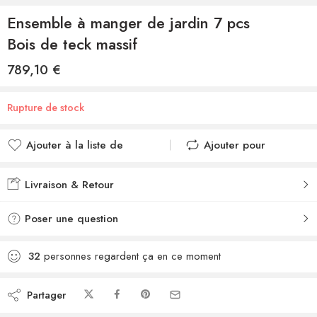
Ensemble à manger de jardin 7 pcs
Bois de teck massif
789,10
€
Rupture de stock
Ajouter à la liste de
Ajouter pour
souhaits
comparer
Ajouté à la liste de
Ajouté au
Livraison & Retour
souhaits
comparateur
Poser une question
32
personnes regardent ça en ce moment
Partager