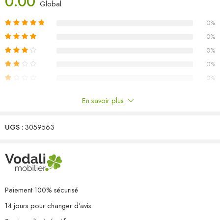
0.00
Global
incurvés des chaises peuvent bien s’adapter à votre corps. Avec un
design pliable, les chaises peuvent être pliées pour économiser de
0%
l’espace lorsqu’elles ne sont pas utilisées. Elles sont également
0%
légères et faciles à déplacer. L’ensemble de meubles vous offre un
confort et une grande commodité pour passer du temps avec votre
0%
famille et vos amis. De plus, cet ensemble est également facile à
0%
nettoyer avec un chiffon humide.
0%
Matériau : bois dur de teck finement poncé avec finition à base
En savoir plus
d’eau
Commentaires
Dimensions de la table : 180 x 90 x 75 cm (L x l x H)
Avec un trou de parasol
UGS :
3059563
Il n'y a pas encore de critiques.
Diamètre du trou de parasol : 5 cm
Dimensions de la chaise (dépliée) : 46,5 x 58 x 88 cm (l x P x H)
Dimensions de la chaise (pliée) : 108 x 46,5 x 12 cm (l x P x H)
Largeur du siège : 46,5 cm
Profondeur du siège : 41,5 cm
Paiement 100% sécurisé
Hauteur du siège à partir du sol : 46 cm
14 jours pour changer d'avis
Chaises pliables pour un rangement et un transport facile
L’assemblage est requis