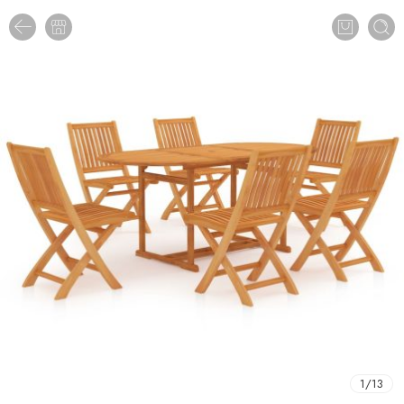
1
/
13