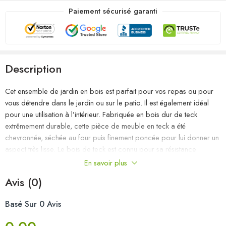
Paiement sécurisé garanti
Description
Cet ensemble de jardin en bois est parfait pour vos repas ou pour
vous détendre dans le jardin ou sur le patio. Il est également idéal
pour une utilisation à l’intérieur. Fabriquée en bois dur de teck
extrêmement durable, cette pièce de meuble en teck a été
chevronnée, séchée au four puis finement poncée pour lui donner un
aspect très lisse. Le bois de teck est connu pour sa résistance
exceptionnelle aux intempéries, ce qui le rend bien plus adapté aux
En savoir plus
meubles de jardin que tout autre type de bois. Le bois de teck est le
Avis (0)
choix idéal si vous souhaitez acheter une pièce de meubles de jardin
durable. L’ensemble est appliqué avec une belle finition pour donner
Basé Sur 0 Avis
au bois une couleur chaude. La table comprend un trou pour un
parasol afin de vous protéger du soleil. Les sièges et les dossiers