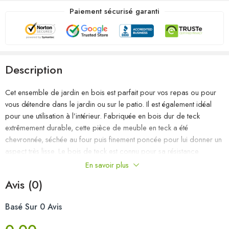
Paiement sécurisé garanti
Description
Cet ensemble de jardin en bois est parfait pour vos repas ou pour
vous détendre dans le jardin ou sur le patio. Il est également idéal
pour une utilisation à l’intérieur. Fabriquée en bois dur de teck
extrêmement durable, cette pièce de meuble en teck a été
chevronnée, séchée au four puis finement poncée pour lui donner un
aspect très lisse. Le bois de teck est connu pour sa résistance
exceptionnelle aux intempéries, ce qui le rend bien plus adapté aux
En savoir plus
meubles de jardin que tout autre type de bois. Le bois de teck est le
Avis (0)
choix idéal si vous souhaitez acheter une pièce de meubles de jardin
durable. L’ensemble est appliqué avec une belle finition pour donner
Basé Sur 0 Avis
au bois une couleur chaude. La table comprend un trou pour un
parasol afin de vous protéger du soleil. Les sièges et les dossiers