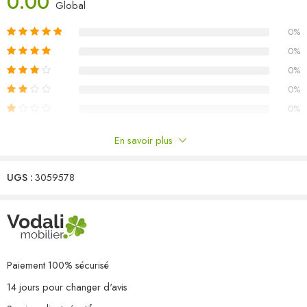
0.00
Global
incurvés des chaises peuvent bien s’adapter à votre corps. Avec un
design pliable, les chaises peuvent être pliées pour économiser de
0%
l’espace lorsqu’elles ne sont pas utilisées. Elles sont également
0%
légères et faciles à déplacer. L’ensemble de meubles vous offre un
confort et une grande commodité pour passer du temps avec votre
0%
famille et vos amis. De plus, cet ensemble est également facile à
0%
nettoyer avec un chiffon humide.
0%
Matériau : bois dur de teck finement poncé avec finition à base
En savoir plus
d’eau
Commentaires
Dimensions de la table : 180 x 90 x 75 cm (L x l x H)
Avec un trou de parasol
UGS :
3059578
Il n'y a pas encore de critiques.
Diamètre du trou de parasol : 5 cm
Dimensions de la chaise (dépliée) : 46,8 x 58 x 88 cm (l x P x H)
Dimensions de la chaise (pliée) : 108 x 46,5 x 12 cm (l x P x H)
Largeur du siège : 46,5 cm
Profondeur du siège : 41,5 cm
Paiement 100% sécurisé
Hauteur du siège à partir du sol : 46 cm
14 jours pour changer d'avis
Chaises pliables pour un rangement et un transport facile
L’assemblage est requis