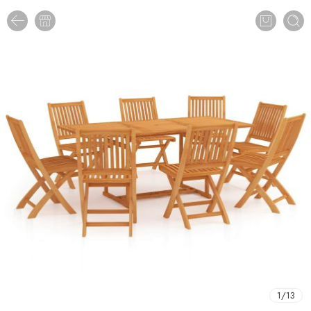
1
/
13