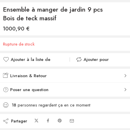
Ensemble à manger de jardin 9 pcs
Bois de teck massif
1000,90
€
Rupture de stock
Ajouter à la liste de
Ajouter pour
souhaits
comparer
Ajouté à la liste de
Ajouté au
Livraison & Retour
souhaits
comparateur
Poser une question
18
personnes regardent ça en ce moment
Partager