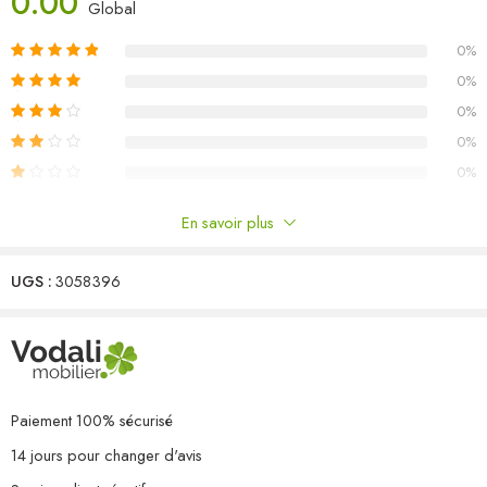
0.00
Global
réorganiser et à transporter. Remarque : afin de prolonger la durée
de vie des meubles d’extérieur, nous vous recommandons de les
0%
protéger avec une housse imperméable.
0%
Couleur : noir
0%
Couleur du coussin : blanc crème
0%
Matériau : résine tressée, acier enduit de poudre, tissu (100 %
0%
polyester)
Matériau du dessus de table : bois d’acacia massif avec une
En savoir plus
finition à l’huile naturelle
Commentaires
Dimensions de la table : 60 x 75 cm (Diamètre x H)
Dimensions de la chaise : 53 x 58 x 84 cm (l x P x H)
UGS :
3058396
Il n'y a pas encore de critiques.
Dimensions du repose-pied : 41,5 x 41,5 x 42,5 cm (l x P x H)
Hauteur du siège à partir du sol : 42 cm
Dimensions du siège : 39/44,5 x 46 cm (l x P)
Hauteur des accoudoirs à partir du sol : 62/65 cm
Accoudoirs décorés de bois d’acacia solide
Paiement 100% sécurisé
Épaisseur du coussin de siège : 4 cm
14 jours pour changer d'avis
L’assemblage est requis
La livraison contient :