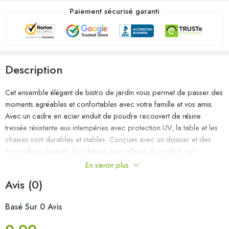
Paiement sécurisé garanti
Description
Cet ensemble élégant de bistro de jardin vous permet de passer des
moments agréables et confortables avec votre famille et vos amis.
Avec un cadre en acier enduit de poudre recouvert de résine
tressée résistante aux intempéries avec protection UV, la table et les
chaises sont durables et stables. Conçues avec un dossier et des
accoudoirs incurvés, les chaises vous offrent du confort. Les
coussins sont inclus pour plus de confort et la housse à fermeture
En savoir plus
éclair est amovible pour un lavage facile. Le dessus de table est
Avis (0)
fabriqué en bois d’acacia massif avec un support résistant, facile à
nettoyer et à entretenir. Les deux repose-pieds vous offrent
Basé Sur 0 Avis
également des places d’assise supplémentaires. De plus, la
construction légère rend chaque pièce facile à déplacer, à