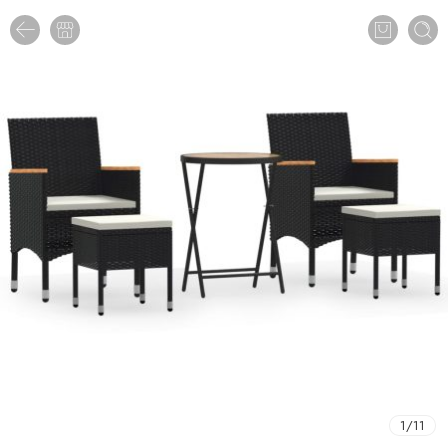
1
/
11