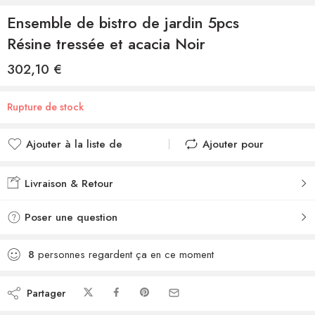
Ensemble de bistro de jardin 5pcs
Résine tressée et acacia Noir
302,10
€
Rupture de stock
Ajouter à la liste de
Ajouter pour
souhaits
comparer
Ajouté à la liste de
Ajouté au
Livraison & Retour
souhaits
comparateur
Poser une question
8
personnes regardent ça en ce moment
Partager