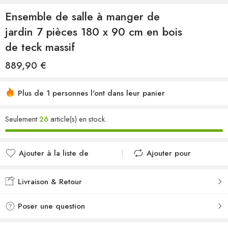
Ensemble de salle à manger de
jardin 7 pièces 180 x 90 cm en bois
de teck massif
889,90
€
Plus de 1 personnes l'ont dans leur panier
Seulement
26
article(s) en stock.
Ajouter à la liste de
Ajouter pour
souhaits
comparer
Ajouté à la liste de
Ajouté au
Livraison & Retour
souhaits
comparateur
Poser une question