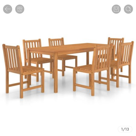
1
/
13