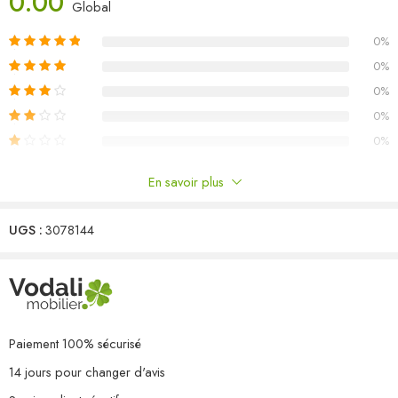
0.00
Matériau : bois de pin massif (non traité), tissu (100 % polyester)
Global
Dimensions du canapé d’angle : 70 x 70 x 67 cm (l x P x H)
0%
Dimensions du canapé central : 70 x 70 x 67 cm (l x P x H)
Dimensions de la table : 70 x 70 x 30 cm (l x P x H)
0%
Dimensions du coussin de siège : 58 x 58 x 10 cm (L x l x é)
0%
Dimensions du coussin de dossier : 50 x 40 x 12 cm (L x l x é)
0%
L’assemblage est requis
0%
Capacité de charge maximale (par siège) : 110 kg
La livraison contient :
En savoir plus
4 x canapé d’angle
Commentaires
5 x canapé central
1 x table
UGS :
3078144
Il n'y a pas encore de critiques.
9 x coussin de siège
13 x coussin de dossier
Paiement 100% sécurisé
14 jours pour changer d'avis