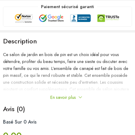
Paiement sécurisé garanti
Description
Ce salon de jardin en bois de pin est un choix idéal pour vous
détendre, profiter du beau temps, faire une sieste ou discuter avec
votre famille ou vos amis. L’ensemble de canapé est fait de bois de
pin massif, ce qui le rend robuste et stable. Cet ensemble possède
une construction solide et nécessite peu d’entretien. Les coussins
ajoutent un confort supplémentaire. Cet ensemble de salon ajoutera
une touche de charme rustique à votre espace de vie extérieur.
En savoir plus
Remarque : afin de prolonger la durée de vie des meubles
Avis (0)
d’extérieur, nous vous recommandons de les protéger avec une
housse imperméable.
Basé Sur 0 Avis
Couleur du coussin : gris