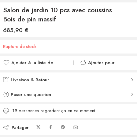
Salon de jardin 10 pcs avec coussins
Bois de pin massif
685,90
€
Rupture de stock
Ajouter à la liste de
Ajouter pour
souhaits
comparer
Ajouté à la liste de
Ajouté au
Livraison & Retour
souhaits
comparateur
Poser une question
19
personnes regardent ça en ce moment
Partager