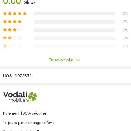
0.00
Dimensions du canapé d’angle : 70 x 70 x 67 cm (l x P x H)
Global
Dimensions du canapé central : 70 x 70 x 67 cm (l x P x H)
0%
Dimensions de la table : 70 x 70 x 30 cm (l x P x H)
L’assemblage est requis
0%
Capacité de charge maximale (par siège) : 110 kg
0%
La livraison contient :
0%
3 x canapé d’angle
0%
6 x canapé central
1 x table
En savoir plus
Commentaires
UGS :
3075852
Il n'y a pas encore de critiques.
Paiement 100% sécurisé
14 jours pour changer d'avis