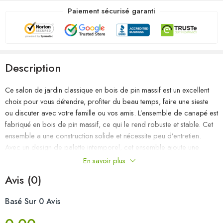
Paiement sécurisé garanti
Description
Ce salon de jardin classique en bois de pin massif est un excellent
choix pour vous détendre, profiter du beau temps, faire une sieste
ou discuter avec votre famille ou vos amis. L’ensemble de canapé est
fabriqué en bois de pin massif, ce qui le rend robuste et stable. Cet
ensemble a une construction solide et nécessite peu d’entretien.
Avec un design de palette intemporel, cet ensemble ajoute une
touche de charme rustique à votre espace de vie. Remarque : afin
En savoir plus
de prolonger la durée de vie des meubles d’extérieur, nous vous
Avis (0)
recommandons de les protéger avec une housse imperméable.
Basé Sur 0 Avis
Couleur : marron miel
Matériau : bois de pin massif