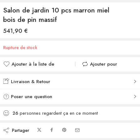
Salon de jardin 10 pcs marron miel
bois de pin massif
541,90
€
Rupture de stock
Ajouter à la liste de
Ajouter pour
souhaits
comparer
Ajouté à la liste de
Ajouté au
Livraison & Retour
souhaits
comparateur
Poser une question
26
personnes regardent ça en ce moment
Partager