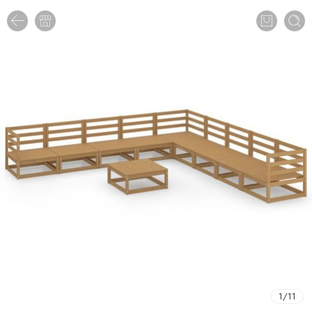
1
/
11