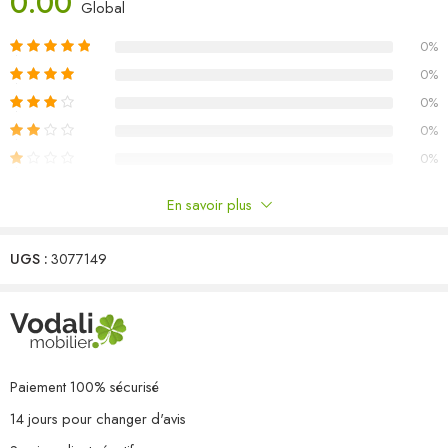
0.00
Matériau : bois de pin massif (non traité), tissu (100 % polyester)
Global
Dimensions du canapé d’angle : 70 x 70 x 67 cm (l x P x H)
0%
Dimensions du canapé central : 70 x 70 x 67 cm (l x P x H)
Dimensions de la table/du repose-pied : 70 x 70 x 30 cm (l x P x
0%
H)
0%
Dimensions du coussin de siège : 70 x 70 x 8 cm (L x l x é)
0%
Dimensions du coussin de dossier : 70 x 40 x 8 cm (L x l x é)
0%
L’assemblage est requis
Capacité de charge maximale (par siège) : 110 kg
En savoir plus
La livraison contient :
Commentaires
2 x canapé d’angle
6 x canapé central
UGS :
3077149
Il n'y a pas encore de critiques.
2 x repose-pied
1 x table
10 x coussin de siège
10 x coussin de dossier
Paiement 100% sécurisé
14 jours pour changer d'avis