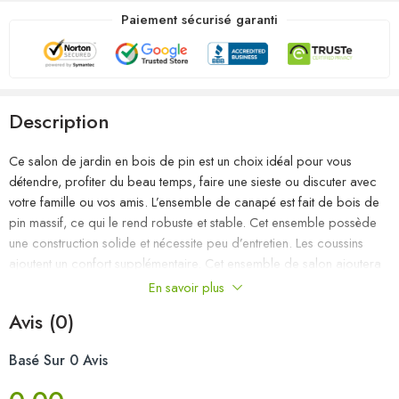
Paiement sécurisé garanti
Description
Ce salon de jardin en bois de pin est un choix idéal pour vous
détendre, profiter du beau temps, faire une sieste ou discuter avec
votre famille ou vos amis. L’ensemble de canapé est fait de bois de
pin massif, ce qui le rend robuste et stable. Cet ensemble possède
une construction solide et nécessite peu d’entretien. Les coussins
ajoutent un confort supplémentaire. Cet ensemble de salon ajoutera
une touche de charme rustique à votre espace de vie extérieur.
En savoir plus
Remarque : afin de prolonger la durée de vie des meubles
Avis (0)
d’extérieur, nous vous recommandons de les protéger avec une
housse imperméable.
Basé Sur 0 Avis
Couleur du coussin : gris