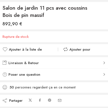
Salon de jardin 11 pcs avec coussins
Bois de pin massif
892,90
€
Rupture de stock
Ajouter à la liste de
Ajouter pour
souhaits
comparer
Ajouté à la liste de
Ajouté au
Livraison & Retour
souhaits
comparateur
Poser une question
50
personnes regardent ça en ce moment
Partager