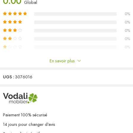
0.00
H)
Global
L’assemblage est requis
0%
Capacité de charge maximale (par siège) : 110 kg
La livraison contient :
0%
7 x canapé central
0%
4 x canapé d’angle
0%
0%
En savoir plus
Commentaires
UGS :
3076016
Il n'y a pas encore de critiques.
Paiement 100% sécurisé
14 jours pour changer d'avis