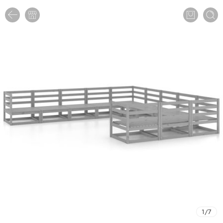
1
/
7