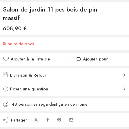
Salon de jardin 11 pcs bois de pin
massif
608,90
€
Rupture de stock
Ajouter à la liste de
Ajouter pour
souhaits
comparer
Ajouté à la liste de
Ajouté au
Livraison & Retour
souhaits
comparateur
Poser une question
48
personnes regardent ça en ce moment
Partager