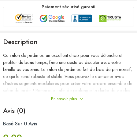
Paiement sécurisé garanti
Description
Ce salon de jardin est un excellent choix pour vous détendre et
profiter du beau temps, faire une sieste ou discuter avec votre
famille ou vos amis. Le salon de jardin est fait de bois de pin massif,
ce qui le rend robuste et stable. Vous pouvez le combiner avec
d’autres segments modulaires pour créer votre propre ensemble de
salon de jardin ! Remarque : afin de prolonger la durée de vie des
meubles d’extérieur, nous vous recommandons de les protéger avec
En savoir plus
une housse imperméable.
Avis (0)
Couleur : gris
Basé Sur 0 Avis
Matériau : bois de pin massif
Dimensions du canapé central/d’angle : 70 x 70 x 67 cm (l x P x