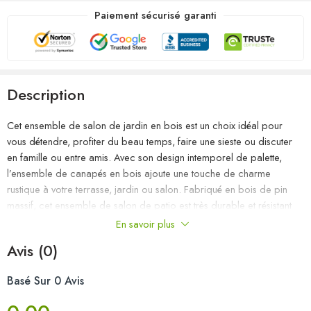
Paiement sécurisé garanti
Description
Cet ensemble de salon de jardin en bois est un choix idéal pour
vous détendre, profiter du beau temps, faire une sieste ou discuter
en famille ou entre amis. Avec son design intemporel de palette,
l’ensemble de canapés en bois ajoute une touche de charme
rustique à votre terrasse, jardin ou salon. Fabriqué en bois de pin
massif, cet ensemble de salon de patio est très durable et résistant
aux intempéries. Cet ensemble de meubles a une construction solide
En savoir plus
et nécessite peu d’entretien. De plus, la conception modulaire
Avis (0)
permet également de placer l’ensemble dans n’importe quel
arrangement selon vos goûts. Remarque : afin de prolonger la durée
Basé Sur 0 Avis
de vie des meubles d’extérieur, nous vous recommandons de les
protéger avec une housse imperméable.