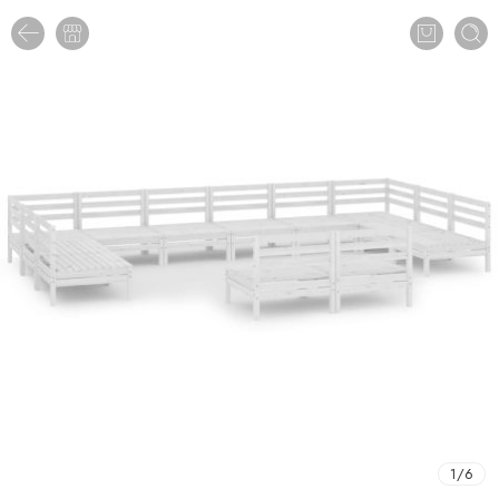
1
/
6