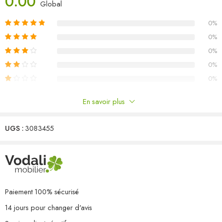
0.00
Global
Couleur : Blanc
0%
Matériau : bois de pin massif
Dimensions du canapé central/d’angle : 63,5 x 63,5 x 62,5 cm (L
0%
x l x H)
0%
L’assemblage est requis
0%
La livraison contient :
0%
2 x canapé d’angle
10 x canapé central
En savoir plus
Commentaires
UGS :
3083455
Il n'y a pas encore de critiques.
Paiement 100% sécurisé
14 jours pour changer d'avis