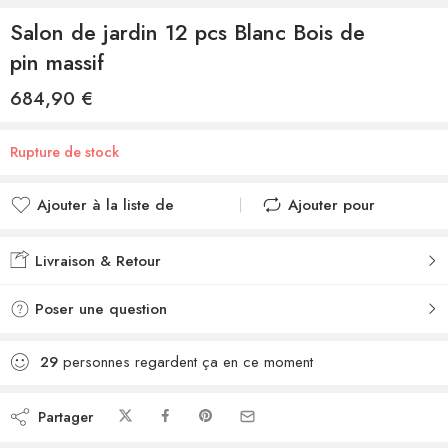
Salon de jardin 12 pcs Blanc Bois de
pin massif
684,90
€
Rupture de stock
Ajouter à la liste de
Ajouter pour
souhaits
comparer
Ajouté à la liste de
Ajouté au
Livraison & Retour
souhaits
comparateur
Poser une question
29
personnes regardent ça en ce moment
Partager