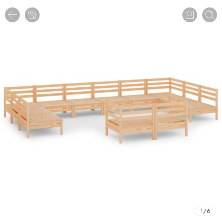
1
/
6