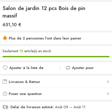
Salon de jardin 12 pcs Bois de pin
massif
651,10
€
Plus de 2 personnes l'ont dans leur panier
Seulement
12
article(s) en stock.
Ajouter à la liste de
Ajouter pour
souhaits
comparer
Ajouté à la liste de
Ajouté au
Livraison & Retour
souhaits
comparateur
Poser une question
Délai de livraison estimé:
Août 09 – Août 11