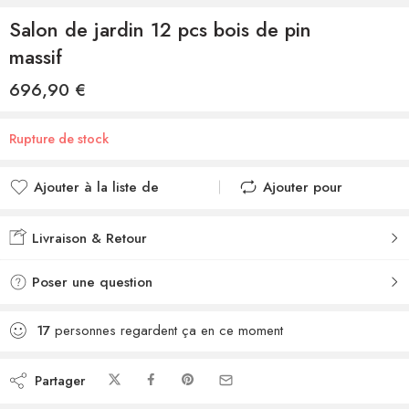
Salon de jardin 12 pcs bois de pin
massif
696,90
€
Rupture de stock
Ajouter à la liste de
Ajouter pour
souhaits
comparer
Ajouté à la liste de
Ajouté au
Livraison & Retour
souhaits
comparateur
Poser une question
17
personnes regardent ça en ce moment
Partager