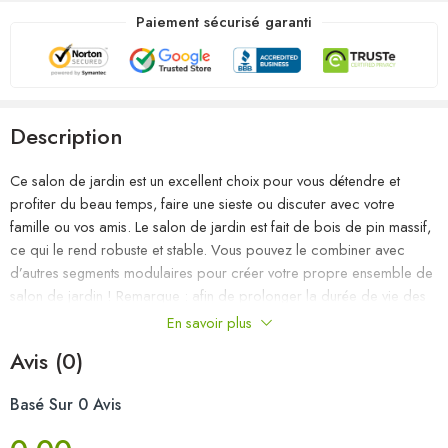
Paiement sécurisé garanti
Description
Ce salon de jardin est un excellent choix pour vous détendre et
profiter du beau temps, faire une sieste ou discuter avec votre
famille ou vos amis. Le salon de jardin est fait de bois de pin massif,
ce qui le rend robuste et stable. Vous pouvez le combiner avec
d’autres segments modulaires pour créer votre propre ensemble de
salon de jardin ! Remarque : afin de prolonger la durée de vie des
meubles d’extérieur, nous vous recommandons de les protéger avec
En savoir plus
une housse imperméable.
Avis (0)
Couleur : noir
Basé Sur 0 Avis
Matériau : bois de pin massif
Dimensions du canapé central/d’angle : 70 x 70 x 67 cm (l x P x